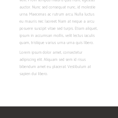
velit. Proin tempus mauris quis nunc egestas
auctor. Nunc sed consequat nunc, id molestie
urna. Maecenas ac rutrum arcu. Nulla luctus
eu mauris nec laoreet. Nam at neque a arcu
posuere suscipit vitae sed turpis. Etiam aliquet,
ipsum in accumsan mollis, velit lectus iaculis
quam, tristique varius urna urna quis libero.
Lorem ipsum dolor amet, consectetur
adipiscing elit. Aliquam sed sem id risus
bibendum amet eu placerat. Vestibulum at
sapien dui libero.