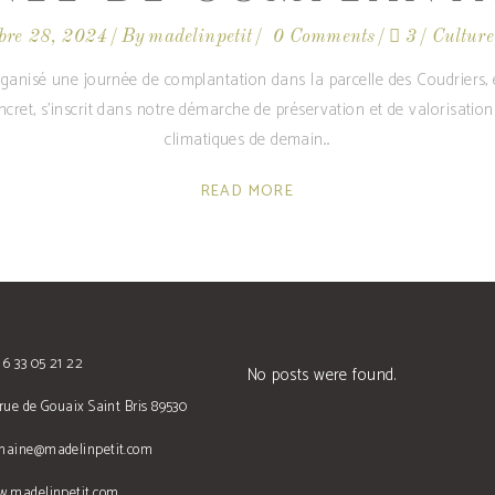
bre 28, 2024
By
madelinpetit
0 Comments
3
Culture
anisé une journée de complantation dans la parcelle des Coudriers, 
cret, s’inscrit dans notre démarche de préservation et de valorisation 
climatiques de demain.
READ MORE
 6 33 05 21 22
No posts were found.
rue de Gouaix Saint Bris 89530
maine@madelinpetit.com
w.madelinpetit.com