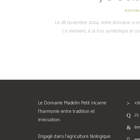
novem
Le 28 novembre 2024, notre domaine a org
Ce moment, à la fois symbolique et con
Le Domaine Madelin Petit incarne
+33
l'harmonie entre tradition et
25 
innovation.
do
Engagé dans l'agriculture biologique
ww