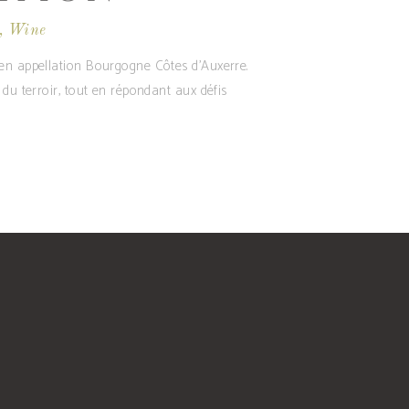
,
Wine
en appellation Bourgogne Côtes d’Auxerre.
du terroir, tout en répondant aux défis