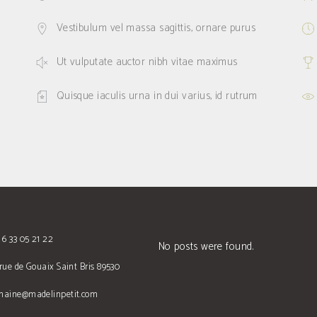
Vestibulum vel massa sagittis, ornare purus
Ut vulputate auctor nibh vitae maximus
Quisque iaculis urna in dui varius, id rutrum
 6 33 05 21 22
No posts were found.
rue de Gouaix Saint Bris 89530
maine@madelinpetit.com