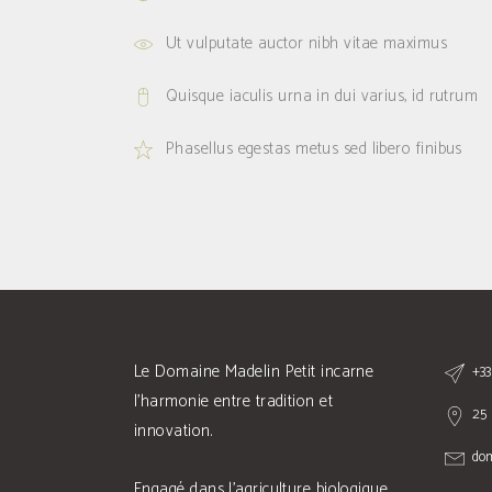
Ut vulputate auctor nibh vitae maximus
Quisque iaculis urna in dui varius, id rutrum
Phasellus egestas metus sed libero finibus
Le Domaine Madelin Petit incarne
+33
l'harmonie entre tradition et
25 
innovation.
do
Engagé dans l'agriculture biologique