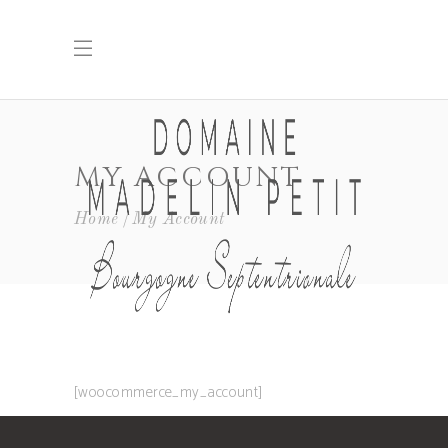
MY ACCOUNT
Home
My Account
[woocommerce_my_account]