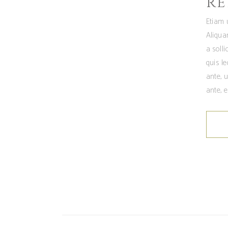
RE
Etiam 
Aliqua
a soll
quis l
ante, u
ante, e