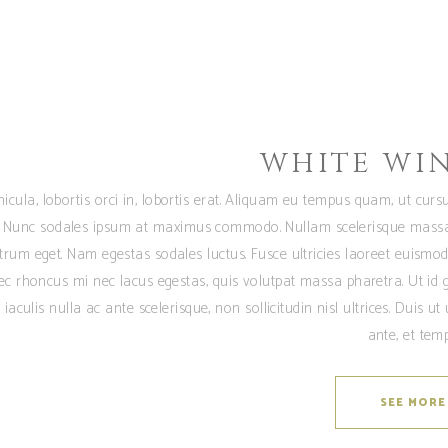
WHITE WI
icula, lobortis orci in, lobortis erat. Aliquam eu tempus quam, ut cursu
t. Nunc sodales ipsum at maximus commodo. Nullam scelerisque mass
rutrum eget. Nam egestas sodales luctus. Fusce ultricies laoreet euismod
ec rhoncus mi nec lacus egestas, quis volutpat massa pharetra. Ut id 
 iaculis nulla ac ante scelerisque, non sollicitudin nisl ultrices. Duis ut 
ante, et temp
SEE MORE