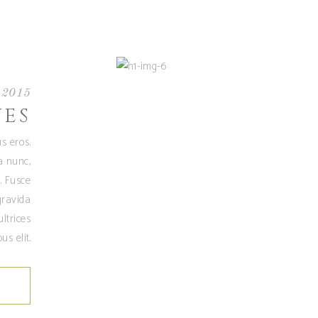
2015
NES
s eros.
a nunc,
. Fusce
gravida
ultrices
us elit.