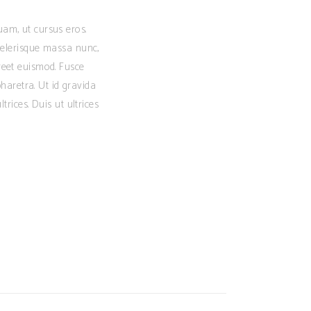
uam, ut cursus eros.
elerisque massa nunc,
oreet euismod. Fusce
haretra. Ut id gravida
ltrices. Duis ut ultrices