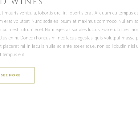
D WINES
ut mauris vehicula, lobortis orci in, lobortis erat. Aliquam eu tempus q
m erat volutpat. Nunc sodales ipsum at maximus commodo. Nullam sc
icitudin est rutrum eget. Nam egestas sodales luctus. Fusce ultricies la
ectus enim. Donec rhoncus mi nec lacus egestas, quis volutpat massa p
t placerat mi. In iaculis nulla ac ante scelerisque, non sollicitudin nisl u
t tempus elit.
SEE MORE