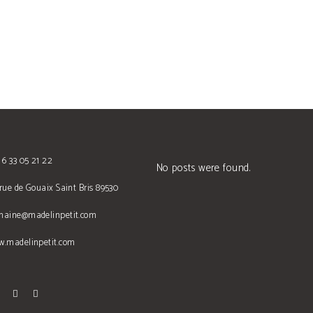
 6 33 05 21 22
No posts were found.
rue de Gouaix Saint Bris 89530
maine@madelinpetit.com
w.madelinpetit.com