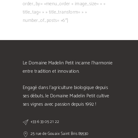
order_by= »menu_order » image_size= » »
title_tag= » » title_transform= » »
number_of_posts= »6″]
Le Domaine Madelin Petit incarne l'harmonie
entre tradition et innovation.
Engagé dans l'agriculture biologique depuis
ses débuts, le Domaine Madelin Petit cultive
ses vignes avec passion depuis 1992 !
+33 6 33 05 21 22
25 rue de Gouaix Saint Bris 89530